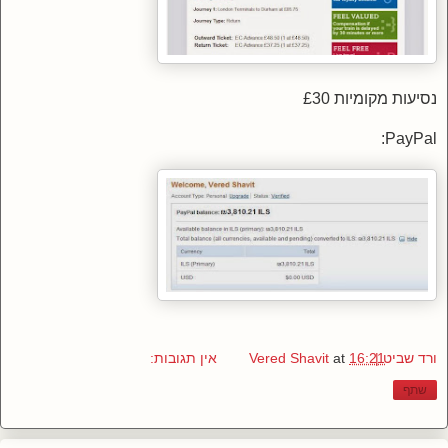
נסיעות מקומיות £30
PayPal:
ורד שביט | Vered Shavit
16:21
at
אין תגובות:
שתף