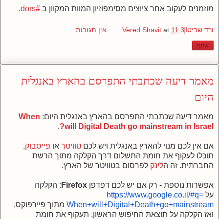
מוזמנים לעקוב אחר ציוצים מסימפוזיון המוות המקוון ב
#dors
.
ורד שביט | Vered Shavit
11:31
at
אין תגובות:
שתף
מאמר דיעה שכתבתי התפרסם בהארץ באנגלית
היום
מאמר דיעה שכתבתי התפרסם בהארץ באנגלית היום:
When
.
will Digital Death go mainstream in Israel?
אם אין לכם מנוי להארץ באנגלית ויש לכם
טוויטר
או
פייסבוק
,
תוכלו לעקוף את חומת התשלום דרך הקלקה מתוך הרשת
החברתית. זה ה
לינק
לפרסום בטוויטר של הארץ.
אפשרות נוספת - רק אם יש לכם דפדפן
Firefox
: הקלקה
על
https://www.google.co.il/#q=
mainstream
When+will+Digital+Death+go+
מתוך פיירפוקס,
ואז הקלקה על תוצאת החיפוש הראשון, תעקוף את חומת