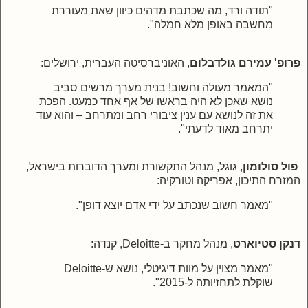
"תודה ורד, מה שכתבת מדהים כיוון שאת מעוררת
מחשבה באופן מלא חמלה".
פרופ' עמירם גולדבלום
, האוניברסיטה העברית, ירושלים:
"המאמר מעולה וחשוב! בנית מערך מרשים סביב
נושא שאכן לא היה בראשו של אף אחד כמעט. הפכת
את זה לנושא עם ענין ציבורי רחב ומתרחב – והוא עוד
יתרחב מאוד לדעתי".
פול סולומון
, גוגל, מנהל התקשורת ומערך הדוברות בישראל,
המזרח התיכון, אפריקה וטורקיה:
"מאמר חשוב שנכתב על ידי אדם יוצא דופן".
דנקן סטיוארט
, מנהל מחקר ב-Deloitte, קנדה:
"מאמר מצוין על מוות דיגיטלי, נושא ש-Deloitte
שוקלת לתחזיותה ל-2015".