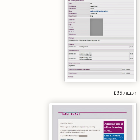
רכבות £85