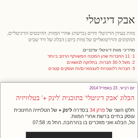
אבק דיגיטלי
מוות בעידן הדיגיטלי וחיים (ברשת) אחרי המוות: ההיבטים הדיגיטליים,
המקוונים והוירטואליים של מוות כיום | הבלוג של ורד שביט
מדריכי מוות דיגיטלי עדכניים:
1: 11 החברות שהן המכנה המשותף הרחב ביותר
2: מעל ל-30 חברות, בחלוקה לנושאים
3: חברות רלוונטיות לעצמאיים/ות ועסקים קטנים
יום רביעי, 23 באפריל 2014
הבלוג 'אבק דיגיטלי' בתוכנית 'לינק +' בטלוויזיה
חלקו השני של
פרק 34
בסדרה
לינק +
של הטלויזיה החינוכית
עוסק בחיים ברשת אחרי המוות.
טל, הבלוג ואני מוזכרים בו בהרחבה, החל מ: 07:58