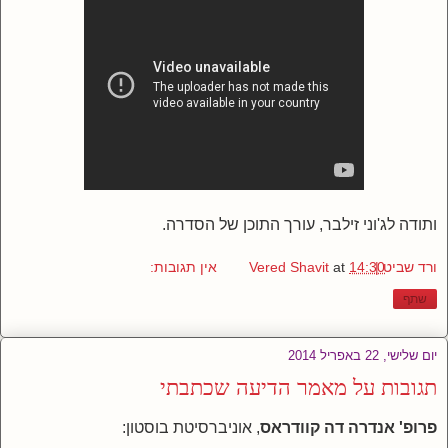
ותודה לג'וני זילבר, עורך התוכן של הסדרה.
ורד שביט | Vered Shavit
14:30
at
אין תגובות:
שתף
יום שלישי, 22 באפריל 2014
תגובות על מאמר הדיעה שכתבתי
פרופ'
אנדרה דה קוודראס
, אוניברסיטת בוסטון: