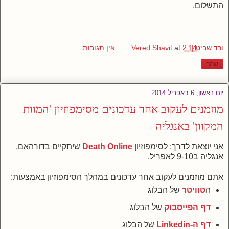
התשלום.
ורד שביט | Vered Shavit
2:14
at
אין תגובות:
שתף
יום ראשון, 6 באפריל 2014
מוזמנים לעקוב אחר עדכונים מסימפוזיון 'המוות
המקוון' באנגליה
אני יוצאת לדרך: לסימפוזיון
Death Online
שיתקיים בדורהאם,
אנגליה ב9-10 לאפריל.
אתם מוזמנים לעקוב אחר עדכונים במהלך הסימפוזיון באמצעות:
ה
טוויטר
של הבלוג
דף הפייסבוק
של הבלוג
דף ה-Linkedin
של הבלוג