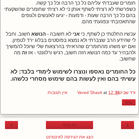
חומרים שעבדתי עליהם כל כך הרבה וכל כך קשה.
כשפרשתי לא רציתי לשתף אותן כי לא רציתי שחומרים שהשקעתי
בהם כל כך הרבה שעות - ודמעות - יגיעו לא/נשים ולגופים
שהתאכזבתי ונפגעתי מהם.
עכשיו החלטתי כן לשתף, כי
אני
לא חשובה -
הנושא
חשוב. וחבל
לי שהידע הרב שצברתי ולא נמצא בפוסטים בבלוג ירד לטמיון.
ואם יש משהו מהחומרים שהראיתי בהרצאות שלי שיוכל להמשיך
ולהבהיר עד כמה הנושא הזה חשוב, רגיש ורלוונטי - אז
זה
מה
שחשוב.
כל החומרים נאספו ונוצרו לשימוש לימודי בלבד: לא
עשיתי בהם ואין לעשות בהם שימוש מסחרי כלשהו.
ורד שביט | Vered Shavit
12:34
at
אין תגובות:
שתף
›
‹
דף הבית
הצג את הגירסה לאינטרנט