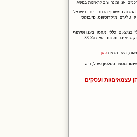
יים ואני זמינה שוב לראיונות בנושא.
 המכנה המשותף הרחב ביותר בישראל
ק
,
טלגרם
,
מיקרוסופט
,
פייבוקס
י" בנושאים:
כללי
,
אחסון בענן
ו
שיתוף
, גיימינג
ו
תכנות
.
הוא כולל 33
אות
, היא נמצאת
כאן
.
ימור מספר הטלפון פעיל
, היא
קדש ל-18 חברות בהן עצמאים/ות ועסקים