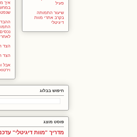
איך מ
פעיל
במחשב
שנפטר
שיעור התמותה
בקרב אתרי מוות
ההבדל 
דיגיטלי
התמוד
נכסים 
לאחרי
הצד הפ
הצד ה
אבל ו
וירטוא
חיפוש בבלוג
פוסט מוצג
מדריך "מוות דיגיטלי" עדכני