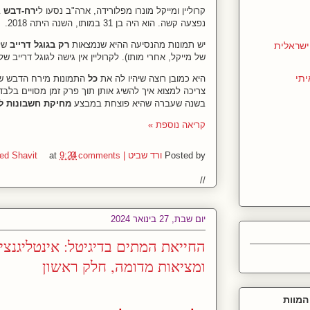
קרוליין ומייקל מונרו מפלורידה, ארה"ב נסעו ל
ירח-דבש
ב
נפצעה קשה. הוא היה בן 31 במותו, השנה היתה 2018.
יש תמונות מהנסיעה ההיא שנמצאות
רק בגוגל דרייב
של 
שראלית
של מייקל, אחרי מותו). לקרוליין אין גישה לגוגל דרייב של
יתי
היא כמובן רוצה שיהיו לה את
כל
התמונות מירח הדבש של
צריכה למצוא איך להשיג אותן תוך פרק זמן מסויים בלבד
בשנה שעברה שהיא פוצחת במבצע
מחיקת חשבונות ל
קריאה נוספת »
Posted by
ורד שביט | Vered Shavit
0 comments
9:24
at
//
יום שבת, 27 בינואר 2024
החייאת המתים בדיגיטל: אינטליגנצי
ומציאות מדומה, חלק ראשון
המוות