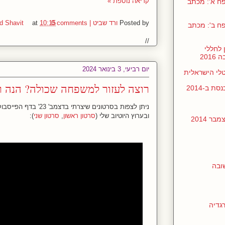
קריאה נוספת »
ן בכנסת ביולי 2017, נספח א': מכתב
Posted by
ורד שביט | Vered Shavit
0 comments
10:15
at
ן בכנסת ביולי 2017, נספח ב': מכתב
//
 לחללי
201
יום רביעי, 3 בינואר 2024
טלי הישראלית
רוצה לעזור למשפחה שכולה? הנה רע
 ב-2014
ניתן לצפות בסרטונים שיצרתי בדצמב' 23' בדף הפייסבוק של הבלוג (
ובערוץ היוטיוב שלי (
סרטון ראשון
,
סרטון שני
):
 2014
ובה
רגדיה