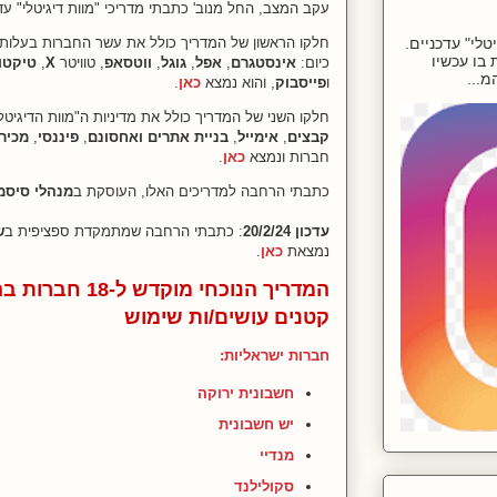
עקב המצב, החל מנוב' כתבתי מדריכי "מוות דיגיטלי" עדכנ
חלקו הראשון של המדריך כולל את עשר החברות בעלות
לי" עדכניים.
בו עכשיו
כיום:
אינסטגרם
,
אפל
,
גוגל
,
ווטסאפ
, טוויטר
X
,
טיקטו
ו
פייסבוק
, והוא נמצא
כאן
.
חלקו השני של המדריך כולל את מדיניות ה"מוות הדיגיטל
קבצים
,
אימייל
,
בניית אתרים
ואחסונם
,
פיננסי
,
מכירה
חברות ונמצא
כאן
.
כתבתי הרחבה למדריכים האלו, העוסקת ב
מנהלי סיסמ
עדכון 20/2/24
: כתבתי הרחבה שמתמקדת ספציפית ב
ש
נמצאת
כאן
.
המדריך הנוכחי מו
קטנים עושים/ות שימוש
חברות ישראליות:
חשבונית ירוקה
יש חשבונית
מנדיי
סקולילנד