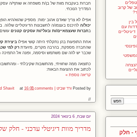
טפלים
חברות בעקבות מוות של בן/ת משפחה או שותף/ה עסקי/ת
 של קרוב
המדריך הנוכחי.
?
אפילו לא צריך שאדם אהוב ימות: מספיק שהוא/היא הופ
בין
יכול/ה
להיכנס בעצמו/ה לחשבונות הדיגיטליים שלו/ה. ב
דות עם
ב
חברות שעצמאיים/ות
ו
בעלי/ות עסקים קטנים
עושים/
דיגיטליים
ם
אחת התופעות בהן נתקלתי היתה קושי אפילו
ביצירת ק
יננסי
שהחברה מספקת, בהרבה מקרים, מיועדת
רק למי שכ
שכבר יש לו/ה שם משתמש וסיסמה, ופונה אל התמיכה מ
משפטי
כתוצאה ממה שחוויתי, מהתשובות שקיבלתי - ומהתשובו
הנצחה
לכתוב את ההצעות הבאות:
ליים
קריאה נוספת »
Posted by
ורד שביט | Vered Shavit
0 comments
16:01
at
//
יום שבת, 6 בינואר 2024
מדריך מוות דיגיטלי עדכני - חלק שלישי -
 - חלק