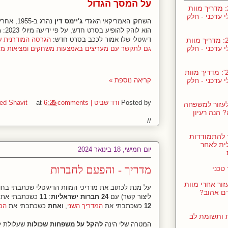
על המסך הגדול
ינו' 24: מדריך מוות
י עדכני - חלק
השחקן האמריקאי האגדי
ג'יימס דין
נהרג ב-
הוא לוהק להופיע בסרט חדש, על פי ידיעה מיולי 2023:
n
דיגיטלי שלו אמור לככב בסרט חדש:
הגרסה המודרנית ש
נוב' 23: מדריך מוות
י עדכני - חלק
גם לתקשר עם מעריצים באמצעות משחקים ומציאות מד
נוב' 23': מדריך מוות
י עדכני - חלק
קריאה נוספת »
Posted by
ורד שביט | Vered Shavit
0 comments
6:25
at
לעזור למשפחה
 הנה רעיון
//
 להתמודדות
ית לאחר
יום חמישי, 18 בינואר 2024
מדריך - והפעם לחברות
טכני
זור אחרי מוות
על מנת לכתוב את מדריכי המוות הדיגיטלי שכתבתי בחודש
ם אהוב?
ליצור קשר) עם
24 חברות ישראליות
:
11
כשכתבתי את
12
כשכתבתי את
המדריך השני
, ו
אחת
כשכתבתי את
המד
ת ותשומת לב
המטרה שלי הינה
להקל על משפחות שכולות
שעלולת לר