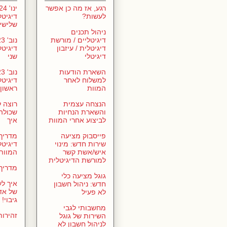
רגע, אז מה כן אפשר
לעשות?
דיגיטל
שלישי
ניהול תכנים
דיגיטליים / מורשת
דיגיטלית / עיזבון
דיגיטל
דיגיטלי
שני
השארת הודעות
למשלוח לאחר
דיגיטל
המוות
ראשון
הנצחה עצמית
רוצה 
והשארת הנחיות
שכולה?
לביצוע אחרי המוות
איך
פייסבוק מציעה
מדריך
שירות חדש: מינוי
דיגיטל
איש/אשת קשר
המוות
למורשת הדיגיטלית
מדריך 
גוגל מציעה כלי
איך לע
חדש: ניהול חשבון
של אד
לא פעיל
גיבוי!
מחשבותי לגבי
זהירו
השירות של גוגל
לניהול חשבון לא