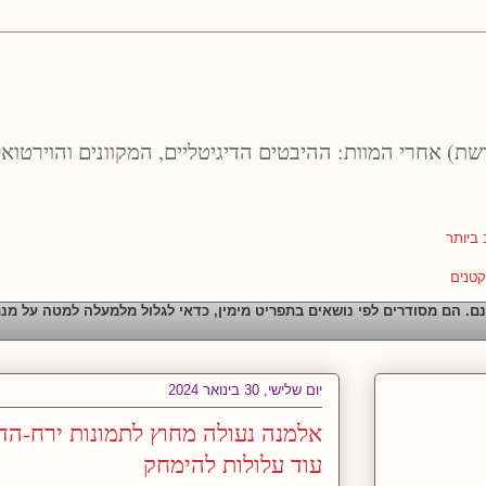
רשת) אחרי המוות: ההיבטים הדיגיטליים, המקוונים והוירטואל
נם. הם מסודרים לפי נושאים בתפריט מימין, כדאי לגלול מלמעלה למטה על מנ
יום שלישי, 30 בינואר 2024
אלמנה נעולה מחוץ לתמונות ירח-הד
עוד עלולות להימחק