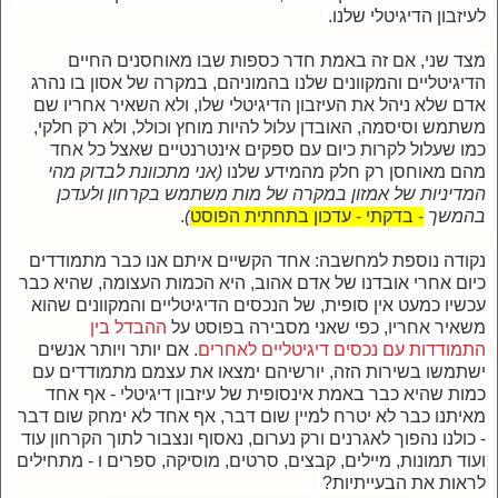
לעיזבון הדיגיטלי שלנו.
מצד שני, אם זה באמת חדר כספות שבו מאוחסנים החיים
הדיגיטליים והמקוונים שלנו בהמוניהם, במקרה של אסון בו נהרג
אדם שלא ניהל את העיזבון הדיגיטלי שלו, ולא השאיר אחריו שם
משתמש וסיסמה, האובדן עלול להיות מוחץ וכולל, ולא רק חלקי,
כמו שעלול לקרות כיום עם ספקים אינטרנטיים שאצל כל אחד
מהם מאוחסן רק חלק מהמידע שלנו
(אני מתכוונת לבדוק מהי
המדיניות של אמזון במקרה של מות משתמש בקרחון ולעדכן
בהמשך
- בדקתי - עדכון בתחתית הפוסט
)
.
נקודה נוספת למחשבה: אחד הקשיים איתם אנו כבר מתמודדים
כיום אחרי אובדנו של אדם אהוב, היא הכמות העצומה, שהיא כבר
עכשיו כמעט אין סופית, של הנכסים הדיגיטליים והמקוונים שהוא
משאיר אחריו, כפי שאני מסבירה בפוסט על
ההבדל בין
התמודדות עם נכסים דיגיטליים לאחרים
. אם יותר ויותר אנשים
ישתמשו בשירות הזה, יורשיהם ימצאו את עצמם מתמודדים עם
כמות שהיא כבר באמת אינסופית של עיזבון דיגיטלי - אף אחד
מאיתנו כבר לא יטרח למיין שום דבר, אף אחד לא ימחק שום דבר
- כולנו נהפוך לאגרנים ורק נערום, נאסוף ונצבור לתוך הקרחון עוד
ועוד תמונות, מיילים, קבצים, סרטים, מוסיקה, ספרים ו - מתחילים
לראות את הבעייתיות?