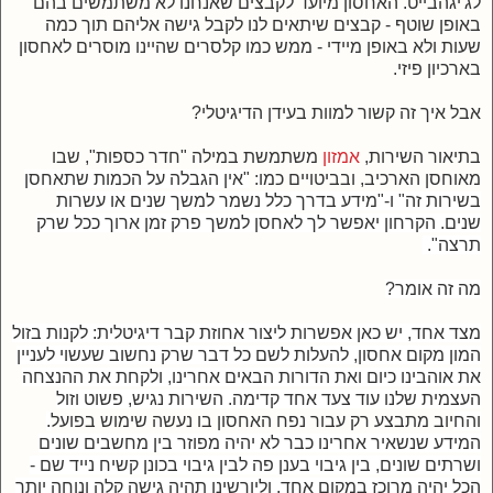
לג'יגהבייט. האחסון מיועד לקבצים שאנחנו לא משתמשים בהם
באופן שוטף - קבצים שיתאים לנו לקבל גישה אליהם תוך כמה
שעות ולא באופן מיידי - ממש כמו קלסרים שהיינו מוסרים לאחסון
בארכיון פיזי.
אבל איך זה קשור למוות בעידן הדיגיטלי?
בתיאור השירות,
אמזון
משתמשת במילה "חדר כספות", שבו
מאוחסן הארכיב, ובביטויים כמו:
"אין הגבלה על הכמות שתאחסן
בשירות זה" ו-"מידע בדרך כלל נשמר למשך שנים או עשרות
שנים. הקרחון יאפשר לך לאחסן למשך פרק זמן ארוך ככל שרק
תרצה".
מה זה אומר?
מצד אחד, יש כאן אפשרות ליצור אחוזת קבר דיגיטלית: לקנות בזול
המון מקום אחסון, להעלות לשם כל דבר שרק נחשוב שעשוי לעניין
את אוהבינו כיום ואת הדורות הבאים אחרינו, ולקחת את ההנצחה
העצמית שלנו עוד צעד אחד קדימה. השירות נגיש, פשוט וזול
והח
יוב מתבצע רק עבור נפח האחסון בו נעשה שימוש בפועל
.
המידע שנשאיר אחרינו כבר לא יהיה מפוזר בין מחשבים שונים
ושרתים שונים, בין גיבוי בענן פה לבין גיבוי בכונן קשיח נייד שם -
הכל יהיה מרוכז במקום אחד, וליורשינו תהיה גישה קלה ונוחה יותר