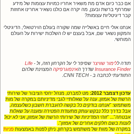
אם כבר כיום אדם מת משאיר אחריו כמויות עצומות של מידע
שמרחף ברשת ובענן, מה יקרה אם כולנו נשאיר אחרינו אחוזות
קבר דיגיטליות עצומות?
אנחנו אולי חיים באשלייה שמה שקורה בעולם הוירטואלי, הדיגיטלי
והמקוון נשאר שם, אבל בעצם יש לו השלכות ישירות על העולם
המוחשי.
תודה ל
לימור שוויצר
ש
סיפר לי על הקרחון הזה, ול -
Life
Insurance Finder
שדרך ה
אינפוגרפיקה
המצוינת שלהם
התוודעתי לכתבה ב - CNN TECH.
עדכון דצמבר 2012:
מט למברט, מנהל יחסי הציבור של שירותי
הרשת של אמזון, ענה על שאלותיי לגבי מדיניותם במקרה של מות
משתמש: "
אנחנו בודקים כל בקשה להעברת חשבון כשלעצמה,
אבל בדרך כלל נבקש עותק מתעודת הפטירה ומענה על שאלות
אבטחה
"... "
זוהי המדיניות של שירותי הרשת של אמזון, אני לא יכול
לענות בשם חלקים אחרים של אמזון
".
במקרה של מוות של משתמש בקרחון, ניתן לפנות באמצעות
פניות