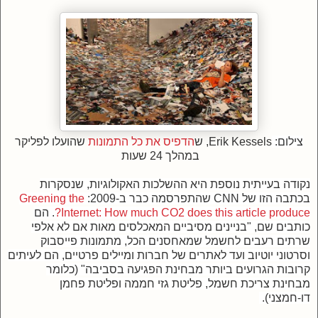
צילום:
Erik Kessels, ש
הדפיס את כל התמונות
שהועלו לפליקר
במהלך 24 שעות
נקודה בעייתית נוספת היא ההשלכות האקולוגיות, שנסקרות
בכתבה הזו של CNN שהתפרסמה כבר ב-2009:
Greening the
Internet: How much CO2 does this article produce?
. הם
כותבים שם,
"בניינים מסיביים המאכלסים מאות אם לא אלפי
שרתים רעבים לחשמל שמאחסנים הכל, מתמונות פייסבוק
וסרטוני יוטיוב ועד לאתרים של חברות ומיילים פרטיים, הם לעיתים
קרובות הגרועים ביותר מבחינת הפגיעה בסביבה" (כלומר
מבחינת צריכת חשמל, פליטת גזי חממה ופליטת פחמן
דו-חמצני).