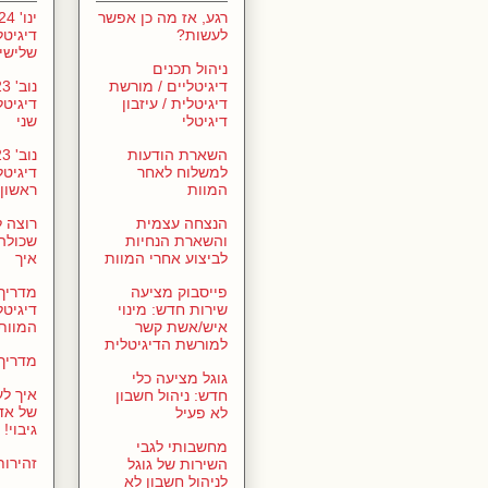
רגע, אז מה כן אפשר
לעשות?
דיגיטל
שלישי
ניהול תכנים
דיגיטליים / מורשת
דיגיטלית / עיזבון
דיגיטל
דיגיטלי
שני
השארת הודעות
למשלוח לאחר
דיגיטל
המוות
ראשון
הנצחה עצמית
רוצה 
והשארת הנחיות
שכולה?
לביצוע אחרי המוות
איך
פייסבוק מציעה
מדריך
שירות חדש: מינוי
דיגיטל
איש/אשת קשר
המוות
למורשת הדיגיטלית
מדריך 
גוגל מציעה כלי
איך לע
חדש: ניהול חשבון
של אד
לא פעיל
גיבוי!
מחשבותי לגבי
זהירו
השירות של גוגל
לניהול חשבון לא