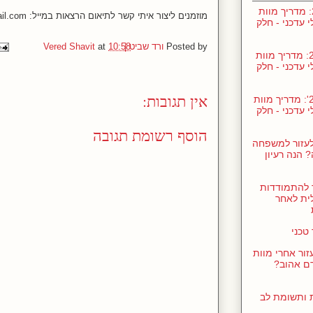
ינו' 24: מדריך מוות
מוזמנים ליצור איתי קשר לתיאום הרצאות במייל: death.in.digital.era@gmail.com .
י עדכני - חלק
Posted by
ורד שביט | Vered Shavit
10:58
at
נוב' 23: מדריך מוות
י עדכני - חלק
אין תגובות:
נוב' 23': מדריך מוות
י עדכני - חלק
הוסף רשומת תגובה
לעזור למשפחה
 הנה רעיון
 להתמודדות
ית לאחר
טכני
זור אחרי מוות
ם אהוב?
ת ותשומת לב