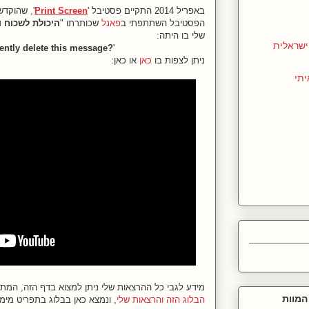
באפריל 2014 התקיים פסטיבל '
Print Screen
', שהוקד
הפסטיבל השתתפתי ב
פאנל
שכותרתו "
היכולת לשכוח ו
שלי בו היתה:
שראלית
ently delete this message?
'
ניתן לצפות בו
כאן
או כאן:
יתי
מידע לגבי כל ההרצאות שלי ניתן למצוא בדף הזה, המת
המוות
הבלוג הזה והרצאות שלי
, ונמצא כאן בבלוג בתפריט מימי