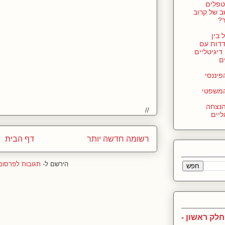
טפלים
 של קרוב
?
בין
דות עם
דיגיטליים
ם
יננסי
משפטי
הנצחה
//
ליים
רשומה חדשה יותר
דף הבית
הירשם ל-
תגובות לפרסום (tom
חלק ראשון -