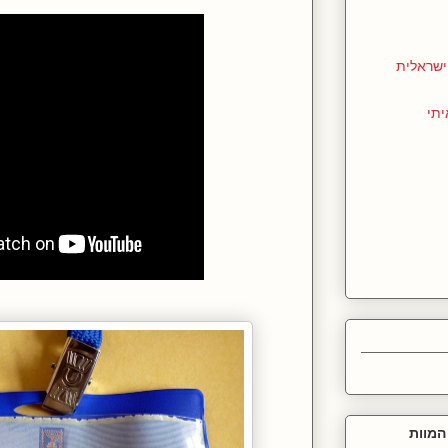
שראלית
יתי
המוות