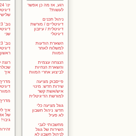
רגע, אז מה כן אפשר
לעשות?
דיגיטל
שלישי
ניהול תכנים
דיגיטליים / מורשת
דיגיטלית / עיזבון
דיגיטל
דיגיטלי
שני
השארת הודעות
למשלוח לאחר
דיגיטל
המוות
ראשון
הנצחה עצמית
רוצה 
והשארת הנחיות
שכולה?
לביצוע אחרי המוות
איך
פייסבוק מציעה
מדריך
שירות חדש: מינוי
דיגיטל
איש/אשת קשר
המוות
למורשת הדיגיטלית
מדריך 
גוגל מציעה כלי
איך לע
חדש: ניהול חשבון
של אד
לא פעיל
גיבוי!
מחשבותי לגבי
זהירו
השירות של גוגל
לניהול חשבון לא