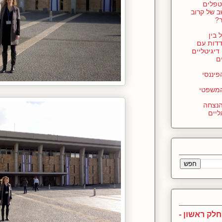
טפלים
 של קרוב
?
בין
דות עם
דיגיטליים
ם
יננסי
משפטי
הנצחה
ליים
חלק ראשון -