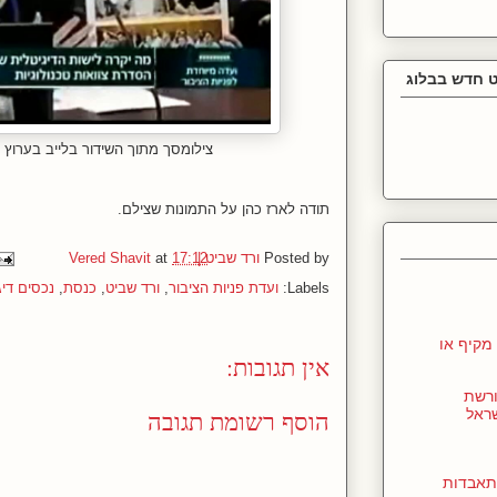
 חדש בבלוג
צילומסך מתוך השידור בלייב בערוץ
תודה לארז כהן על התמונות שצילם.
Posted by
ורד שביט | Vered Shavit
17:12
at
Labels:
ועדת פניות הציבור
,
ורד שביט
,
כנסת
,
נכסים דיג
מקיף או
אין תגובות:
ורשת
הוסף רשומת תגובה
שראל
תאבדות