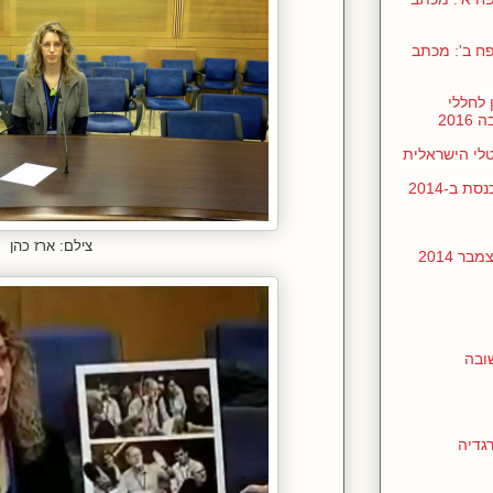
ן בכנסת ביולי 2017, נספח ב': מכתב
 לחללי
201
טלי הישראלית
 ב-2014
צילם: ארז כהן
 2014
ובה
רגדיה