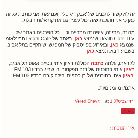
זה לא קשור לתכנים של 'אבק דיגיטלי', ועם זאת, אני כותבת על זה
כאן כי אני חושבת שזה יכול לעניין גם את קוראי/ות הבלוג.
מה זה, מתי זה, איפה זה מתקיים וכו' - כל הפרטים באתר של
Death Cafe TLV שנמצא
כאן
, באתר של Death Cafe הבינלאומי
שנמצא
כאן
, ובאירוע בפייסבוק של המפגש, שיתקיים בתל אביב
בשבוע הבא, ונמצא
כאן
.
לקראתו, עלתה
כתבה
הכוללת ראיון איתי בטיים אאוט תל אביב,
ראיון
איתי בתוכנית של דנה ספקטור ורן שריג ברדיו 103 FM
ו
ראיון
איתי בתוכנית של בן כספית והילה קורח ברדיו 103 FM.
אתם/ן מוזמנים/ות.
ורד שביט | Vered Shavit
1:07
at
שתף
אין תגובות: