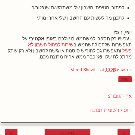
לפתור 'חטיפת' חשבון
של משתמש/ת שנפטר/ה
לתכנן מה לעשות עם החשבון שלי אחרי מותי
יופי, גוגל!
-
עכשיו רק תספרו למשתמשים שלכם באופן
אקטיבי
על
האפשרות שלהם להשתמש ב
שירות לניהול חשבון לא
פעיל
ותאפשרו גם להוריש סיסמה או גישה לחשבון ולא רק עותק
מהתכולה שלו, ואז כבר ממש אהיה מרוצה מכם.
ורד שביט | Vered Shavit
10:36
at
שתף
אין תגובות:
הוסף רשומת תגובה
›
‹
דף הבית