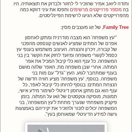
ותודה ליואב אמיר שהזכיר לי לחזור ולבדוק את תוצאותיה.
היו
בה
מספר פרוייקטים מרשימים
ותפסו את עיני דווקא כמה
מהפרוייקטים שלא הגיעו לרשימת הפיינליסטים.
Family Tree
, של זוג מעצבים מסין:
"'עץ משפחה' הוא מצבה מודרנית ומתקן לאחסון
אפרם של המתים שמציע לאנשים קונספט מהפכני
של קבורה, זיכרון והנצחה. העיצוב משתמש בענפי עץ
כסמל לקשרי משפחה ומיועד לחזק את הקשר בין בני
המשפחה. כל ענף הוא כלי קיבול המכיל את אפר
המת/ה. אחרי שבן משפחה מת, האפר שלו/ה מושם
בענף שמתחבר לגזע. העץ "גדל" עם מות בני
משפחה. בנוסף, 'עץ משפחה' מציע חוויה חדשה של
הנצחת המתים: בנוסף להיותו כלי קיבול לאפר, כל
ענף הוא גם מתקן אחסון דיגיטלי לשימור מידע אישי,
תמונות, מוסיקה וטקסטים של ו/או על המת/ה. בזמן
פיקניק משפחתי שנערך מתחת ל'עץ המשפחה', בני
המשפחה יכולים לזכור ולהזכיר את יקיריהם באמצעות
גישה למידע הדיגיטלי שמאוחסן בעץ".