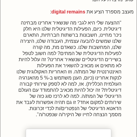
מעצב מספרד הציע את
digital remains
:
"ההצעה שלי היא לגבי מה שנשאיר אחרינו מבחינה
דיגיטלית. כיום, הפעילות הדיגיטלית שלנו היא חלק
ניכר מחיינו, חשבונות ברשתות חברתיות, התארם
שלנו שמשים להבעה עצמית, העבודה שלנו, היצירה
שלנו, המחשבות שלנו. כשאדם מת, מה קורה
לפעילות הדיגיטלית של המתים? למה חשוב לטפל
בשיירים הדיגיטליים שנשאיר אחרינו? זה עלול להיות
לא מתאים או מכאיב להשאיר את הפעילות
האינטרנטית של המת/ה. וזו האחריות האקולוגית שלנו
לנקות אחרינו (כיום, הענן משתמש ב-% 5 מהאנרגיה
העולמית הכללית). אז, למה לא לספק שירותי קבורה
דיגיטלית? זה יכול להיות מכאיב להתמודד עם העולם
הדיגיטלי של המת/ה. למה לא לרכז סוג כזה של
שירותים למקום אחד? זו גם תהיה אפשרות לעבד את
הדאטא הדיגיטלי של הנפטרים/ות לכדי זכרונות.
מסמך הנצחה לחייו של היקיר/ה שנפטר/ה".