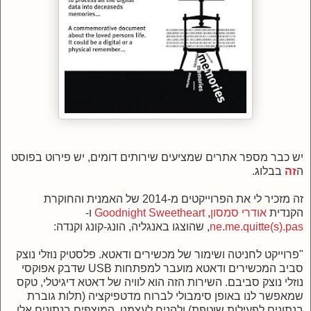
יש כבר מספר אתרים שמציעים שירותים דומים, יש פירוט בפוסט
ה
זה
בבלוג.
זה מזכיר לי את הפרוייקטים מ-2014 של האמנית והחוקרת
הקנדית
אודרי סמסון
,
Goodnight Sweetheart
ו-
ne.me.quitte(s).pas
, שהוצגו באנגליה, הונג-קונג וקנדה:
"
פרוייקט לחניטה ושימור של מכשירים ודאטא. פלסטיק נוזלי נוצק
סביב המכשירים ודאטא מועבר למפתחות USB שדבק אפוקסי
נוזלי נוצק סביבם. השירות הזה הוא לוויה של דאטא דיגיטלי, טקס
שמאפשר לנו באופן סימבולי לברוח מ
דטפיקציה (
תלות גוברת
בנתונים לפעילות שוטפת) ו
להניח לעצמנו, המוצפים בנתונים אלו,