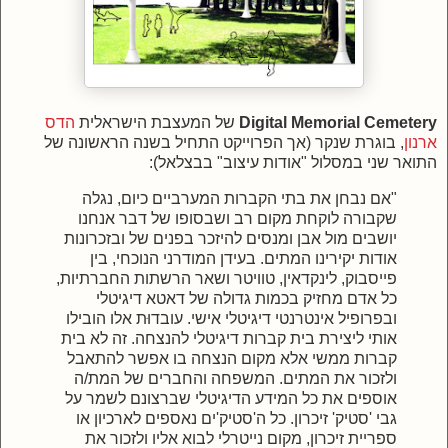
Digital Memorial Cemetery
של המעצבת הישראלית
הדס
ארנון
, בוגרת שנקר (אך הפרוייקט התחיל בשנה הראשונה של
התואר שני במסלול "אודות עיצוב" בבצלאל)
:
"אם נבחן את בתי הקברות המערביים כיום, נגלה
שקבורה לוקחת מקום רב ושבסופו של דבר אנחנו
יושבים מול אבן ומנסים להיזכר בפנים של ובזכרונות
אודות יקירינו המתים. בעידן המודרני הנוכחי, בין
פייסבוק, לינקדאין, טוויטר ושאר הרשתות החברתיות,
כל אדם מחזיק בכמות גדולה של דאטא דיגיטלי
ובפרופיל אינטרנטי דיגיטלי אישי. עובדוּת אלו הובילו
אותי ליצירת בית קברות דיגיטלי להנצחה. זה לא בית
קברות ממשי אלא מקום הנצחה בו אפשר להתאבל
ולזכור את המתים. המשפחה והחברים של המת/ה
אוספים את כל המידע הדיגיטלי שברצונם לשמר על
גבי 'סטיק' זיכרון. כל ה'סטיק'ים נאספים לארכיון או
ספריית זיכרון, מקום נייטרלי לבוא אליו ולזכור את