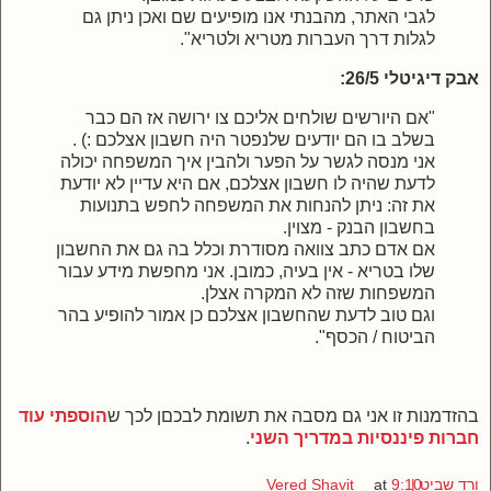
לגבי האתר, מהבנתי אנו מופיעים שם ואכן ניתן גם
לגלות דרך העברות מטריא ולטריא".
אבק דיגיטלי 26/5:
"אם היורשים שולחים אליכם צו ירושה אז הם כבר
בשלב בו הם יודעים שלנפטר היה חשבון אצלכם :) .
אני מנסה לגשר על הפער ולהבין איך המשפחה יכולה
לדעת שהיה לו חשבון אצלכם, אם היא עדיין לא יודעת
את זה: ניתן להנחות את המשפחה לחפש בתנועות
בחשבון הבנק - מצוין.
אם אדם כתב צוואה מסודרת וכלל בה גם את החשבון
שלו בטריא - אין בעיה, כמובן. אני מחפשת מידע עבור
המשפחות שזה לא המקרה אצלן.
וגם טוב לדעת שהחשבון אצלכם כן אמור להופיע בהר
הביטוח / הכסף".
בהזדמנות זו אני גם מסבה את תשומת לבכםן לכך ש
הוספתי עוד
חברות פיננסיות במדריך השני
.
ורד שביט | Vered Shavit
9:10
at