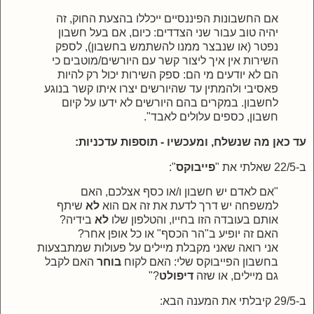
אם החשבונות הפיננסיים ייכללו בהצעת החוק, זה
יהיה טוב עבור שני הצדדים: כיום, אם בעל חשבון
נפטר (או שנבצר ממנו להשתמש בחשבון), לספק
השירות אין איך ליצור קשר עם היורשים/מוטבים כי
הם לא יודעים מי הם: ספק השירות יכול רק להיות
פאסיבי ולהמתין עד שהיורשים יצרו איתו קשר בנוגע
לחשבון. במקרים בהם היורשים לא ידעו על קיום
חשבון, כספים עלולים לאבד".
עד כאן מה שנשלח, ומעכשיו - תוספות עדכניות:
ב-22/5 שאלתי את "
פייבוקס
":
"אם לאדם יש חשבון ו/או כסף אצלכם, האם
למשפחה יש דרך לדעת את זה אם הוא
לא
שיתף
אותם בעובדה הזו בחייו, והטלפון שלו
לא
בידיה?
האם זה יופיע ב"הר הכסף" או כל אופן אחר?
אני רואה שאני מקבלת מיילים על פעולות שמתבצעות
בחשבון הפייבוקס שלי: האם לקוח
בוחר
האם לקבל
גם מיילים, או שזה
דיפולט
?"
ב-29/5 קיבלתי את המענה הבא: