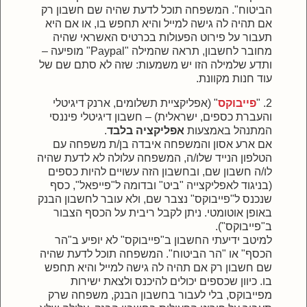
הביטוח". המשפחה תוכל לדעת שהיה שם חשבון רק
אם תהיה לה גישה למייל והיא תחפש בו, או אם היא
תעבור על פירוט הפעולות בכרטיס האשראי שהיה
מחובר לחשבון, תראה שהמילה "Paypal" מופיעה –
ותדע שלמילה הזו יש משמעות: שזה לא סתם שם של
עוד חנות מקוונת.
2. "
פייבוקס
" (אפליקציית תשלומים, ארנק דיגיטלי
והעברת כספים, ישראלית) – חשבון דיגיטלי פיננסי
המתנהל באמצעות
אפליקציה בלבד
.
אם ארע אסון והמשפחה איבדה בן/ת משפחה עם
הטלפון הנייד שלו/ה, המשפחה עלולה לא לדעת שהיה
לו/ה חשבון שם, ובחשבון הזה עשויים להיות כספים
(בניגוד לאפליקצייה "ביט" ובדומה ל"פייפאל", כסף
שנכנס ל"פייבוקס" נצבר שם, ולא עובר לחשבון הבנק
באופן אוטומטי. ניתן לקבל ריבית על הכסף הצבור
ב"פייבוקס").
למיטב ידיעתי החשבון ב"פייבוקס" לא יופיע ב"הר
הכסף" או "הר הביטוח". המשפחה תוכל לדעת שהיה
שם חשבון רק אם תהיה לה גישה למייל והיא תחפש
בו. כיוון שכספים יכולים להיכנס ולצאת ישירות
מפייבוקס, בלי לעבור בחשבון הבנק, משפחה שרק