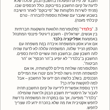
תעבור על פירוט הפעולות בחשבון הבנק, עלולה שלא
לדעת על קיום החשבון בפייבוקס, כולל הכספים שבו.
(פניתי לשירות הלקוחות של "פייבוקס" לאחר הישיבה
בשבוע שעבר עם שאלות נוספות להבהרה - טרם
קיבלתי מענה).
3. "
בלנדר
" (פלטפורמת הלוואות והשקעות חברתיות
בין אנשים, ישראלית) - חשבון דיגיטלי פיננסי המתנהל
באמצעות
אפליקציה בלבד
.
אם ארע אסון והמשפחה איבדה בן/ת משפחה עם
הטלפון הנייד שלו/ה, המשפחה עלולה לא לדעת שהיה
לו/ה חשבון שם, ובחשבון הזה עשויים להיות כספים.
החשבון ב"בלנדר" לא יופיע ב"הר הכסף" או "הר
הביטוח".
הפלטפורמה שולחת מיילים ללקוחותיה, אז אם
למשפחה תהיה גישה למייל והם ינטרו את המיילים
הנכנסים, בשלב כלשהו הם ידעו על החשבון – אבל
למה להקשות עליה כך?
דרך נוספת אפשרית לידיעה על קיום החשבון תהיה
לעבור על היסטוריית חשבון הבנק ולראות שהמילה
"בלנדר" מופיעה, אך גם במקרה זה המשפחה נדרשת
לחפש אקטיבית את מה שלא בהכרח ידוע לה שצריך
לחפש.