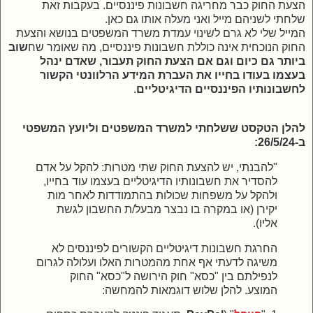
הצעת החוק כבר מחריגה חשבונות פיננסיים. בעקבות זאת
שלחתי לשניהם מייל ואני מעלה אותו גם כאן.
המייל שלי לא גרם לשינוי עמדת משרד המשפטים בנושא והצעת
החוק הנוכחית אינה כוללת חשבונות פיננסיים, מה שאומר שח
שוב
ביותר גם כיום וגם אם הצעת החוק תעבור, שאדם ינהל
בעצמו בעודו בחייו את העברת המידע הרלוונטי הקשור
לחשבונותיו הפיננסיים הדיגיטליים
.
להלן הטקסט ששלחתי למשרד המשפטים וליועץ המשפטי
ב-26/5/24:
"להבנתי, יש להצעת החוק שתי מטרות: להקל על אדם
להסדיר את חשבונותיו הדיגיטליים בעצמו עוד בחייו,
ולהקל על משפחות שכולות בהתמודדות לאחר מות
יקירן (או במקרה בו נבצר מבעל/ת החשבון לגשת
אליו).
החרגת חשבונות דיגיטליים הקשורים לפיננסים לא
משיגה לדעתי אף אחת מהמטרות האלו ועלולה לגרום
לנפילתם בין "כסא" חוק הירושה ל"כסא" החוק
המוצע. להלן שלוש דוגמאות להמחשה: