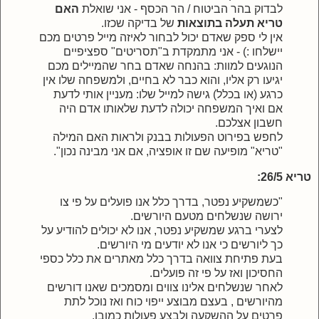
לבדוק בהר הביטוח / הר הכסף - אני שואלת
האם
טריא תעלה בתוצאות
של בדיקה שכזו.
אין לי ספק שאדם יכול לבחור לאיזה מייל פרטים מכם
יישלחו :) - אני מתמקדת ב"תסריטים" ספציפיים
הנוגעים למוות: בהנחה שאדם בחר שהמיילים מכם
יגיעו רק אליו, והוא כבר לא בחיים, ולמשפחה שלו אין
כרגע (או בכלל) גישה למייל שלו: מעניין אותי לדעת
אם ואיך המשפחה יכולה לדעת שלאותו אדם היה
חשבון אצלכם.
לחפש בפירוט הפעולות בבנק ולראות האם המילה
"טריא" מופיעה שם זו אופציה, אם אני מבינה נכון".
טריא 26/5:
"כשמשקיע נפטר, בדרך כלל אנו פועלים על פי צו
ירושה שנשלחים מטעם היורשים.
לצערי ברגע שמשקיע נפטר, אנו לא יכולים להודיע על
כך ליורשים כי אנו לא יודעים מי היורשים.
בעת פתיחת צוואה בדרך כלל מאתרים את כלל כספי
החסיכון ואז על פי זה פועלים.
לאחר שנשלחים אלינו צווים ומסמכים שאנו דורשים
מהיורשים , בעצם מבוצע ייפוי כוח ואז נוכל לתת
פרטים על ההשקעה ולבצע פעולות כמובן.