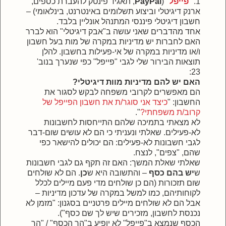
1. "
פייפל
" (
PayPal
, תאגיד פינטק להעברת כספים,
ארנק דיגיטלי וביצוע תשלומים באינטרנט, בינלאומי) –
חשבון דיגיטלי פיננסי המתנהל אונליין בלבד.
אחד מהדברים שאני עושה ב"אבק דיגיטלי" הוא לברר
האם לחברות יש מדיניות במקרה של מות בעל חשבון
ו/או מדיניות במקרה של אי-פעילות בחשבון. להלן
תוצאות הבירור שלי לגבי "פייפל" כפי שנערך בנוב'
23:
האם יש להם מדיניות מוות דיגיטלי?
הם מאפשרים לקרובי משפחה לבקש לסגור את
החשבון: "
כיצד אני סוגר/ת את חשבון הפייפל של
קרוב/ת משפחתי?
".
לא מצאתי בתמיכה שלהם התייחסות לחשבונות
לא-פעילים. שאלתי ונעניתי כי הם לא עושים שום-דבר
לגבי חשבונות לא-פעילים: הם יכולים להישאר כפי
שהם, "צפים", לנצח.
שאלתי שאלת המשך: האם זה תקף גם לגבי חשבונות
ש
יש בהם כסף
– והתשובה היא ש
כן
. הם לא שולחים
שום תזכורות (הם כן שולחים מדי פעם מיילים לכלל
לקוחותיהם, כמו למשל במקרה של עדכון מדיניות –
אבל הם לא שולחים מיילים פרטניים בסגנון: "מזמן לא
נכנסת לחשבון, מזכירים שיש לך שם כסף").
הכסף שנמצא ב"פייפל" לא יופיע ב"הר הכסף" / "הר