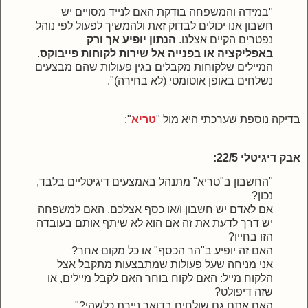
"במידה והמשפחה בודקת האם לנייד מסויים יש
חשבון אנו יכולים לבדוק זאת ולהמשיך לפעול לפי נוהל
נפטרים הקיים אצלנו.
הנתון יופיע אך ורק
באפליקציה או בפנייה אל שירות לקוחות פייבוקס
.
המיילים שלקוחות מקבלים בגין פעולות שהם מבצעים
נשלחים באופן אוטומטי (לא בחירה)".
בדיקה נוספת שערכתי היא מול "
טריא
":
אבק דיגיטלי 22/5:
"החשבון ב"טריא" מתנהל באמצעים דיגיטליים בלבד,
נכון?
אם לאדם יש חשבון ו/או כסף אצלכם, האם למשפחה
יש דרך לדעת את זה אם הוא לא שיתף אותם בעובדה
הזו בחייו?
האם זה יופיע ב"הר הכסף" או כל מקום אחר?
אני מניחה שעל פעולות שמתבצעות מתקבל אצל
הלקוח מייל: האם לקוח בוחר האם לקבל מיילים, או
שזה דיפולט?
האם אתם גם שולחים בדואר ניירת כלשהי?"