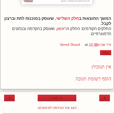
המשך התוצאות ב
חלק השלישי
, שעוסק במוכנוּת לתת וברצון
לקבל.
החלקים הקודמים: החלק ה
ראשון
, שעוסק בהקדמה ובנתונים
הדמוגרפיים.
ורד שביט | Vered Shavit
16:56
at
שתף
אין תגובות:
הוסף רשומת תגובה
›
‹
דף הבית
הצג את הגירסה לאינטרנט