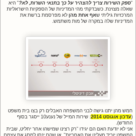
"
ספק השירות צריך להצהיר על כך בתנאי השרות, לא?
" היא
שאלה מצוינת. כשבדקתי מהי המדיניות של הספקיות הישראליות
המרכזיות גיליתי ש
אף אחת מהן
לא מפרסמת ברשת את
המדיניות שלה במקרה של מות משתמש.
חמש מהן יתנו גישה לבני המשפחה האבלים רק בצו בית משפט
(
עדכון אוגוסט 2014
: שירות המייל של נענע10 ייסגר בסוף
החודש).
אני לא יודעת האם הם יגידו "רק רצינו שמישהו אחר יחליט, שבית
המשפט יוריד מעלינו את האחריות", או שהם ינסו למתג את עצמם