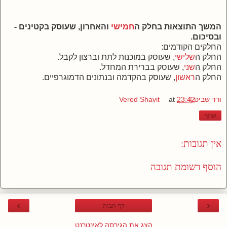
המשך התוצאות בחלק ה
חמישי
והאחרון, שעוסק בקטינים -
ובסיכום.
החלקים הקודמים:
החלק ה
שלישי
, שעוסק במוכנוּת לתת וברצון לקבל.
החלק ה
שני
, שעוסק בברירת המחדל.
החלק ה
ראשון
, שעוסק בהקדמה ובנתונים הדמוגרפיים.
ורד שביט | Vered Shavit
23:42
at
שתף
אין תגובות:
הוסף רשומת תגובה
›
‹
דף הבית
הצג את הגירסה לאינטרנט