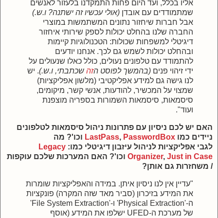
אליו בכלל, ועד היום פחות התמקדנו בלעזור לאנשים
שמתמודדים עם אובדן
(אולי עכשיו זה ישתנה? ו.ש.)
אבל
חברות שיחזור נתונים המשתמשות במוצרי
החברה שלנו בהחלט יכולות לספק שירותי איחזור
דיגיטלי למשפחות שכולות:
הטכנולוגיות קיימות
ובהחלט יכולות לשמש גם לכך. אנחנו יודעים
להתמודד עם טלפונים נעולים, כולל כאלו שנעולים על
ידי זיהוי פנים
(בהמשך לפוסט ה
זה
שכתבתי, ו.ש.)
. יש
לנו גישה גם למידע אפליקטיבי (מלשון אפליקציות)
שמצוי על המכשיר, להודעות, אנשי קשר, מיקומים,
סיסמאות, סיסמאות השמורות בספריה מוצפנת
ועוד".
האם יש לכם ניסיון
עם
פתרונות ניהול סיסמאות לטלפונים
ניידים כמו
PasswordBox
,
LastPass
וכו'? מה
לגבי
אפליקציות לניהול עיזבון דיגיטלי כמו:
Legacy
Just in Case
,
Organizer
וכו'?
האם המערכות שלכם עוקפות
/ משחזרות גם אותן?
"עדיין אין לנו ניסיון איתן. במידה והאפליקציות שומרות
את המידע בזיכרון (סביר מאד שזה המקרה) פונקציות
ה-'Physical Extraction' ו-'File System Extraction'
של מערכת ה-UFED ישלפו את המידע (אוסף