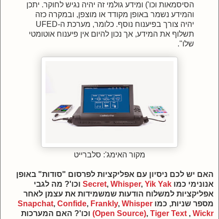
הסיסמאות וכו') ומידע גולמי זה יהיה נגיש לחוקר. יתכן
והמידע נשמר באופן מקודד או מוצפן, ובמקרה כזה
יהיה צורך בפיענוח נוסף. כלומר, מערכת ה-UFED
תשלוף את המידע, אך נכון להיום אין פיענוח אוטומטי
שלו".
מקור האימג': סלברייט
האם יש לכם ניסיון עם אפליקציות ל
פרסום "סודות" באופן
אנונימי כמו
Yik Yak
,
Whisper
,
Secret
וכו'? מה לגבי
אפליקציות ל
משלוח הודעות שמשמידות את עצמן לאחר
מספר שניות, כמו
Whisper
,
Frankly
,
Confide
,
Snapchat
Wickr
,
Tiger Text
,
(Open Source)
וכו'?
האם המערכות