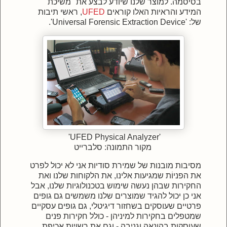
בסיסמה. למוצר שלנו שיודע לבצע את "משיכת"
המידע והראיות האלו קוראים
UFED
, ראשי תיבות
של: '
Universal Forensic Extraction Device'.
'UFED Physical Analyzer'
מקור התמונה: סלברייט
מסיבות מובנות של שמירת סודיות אני לא יכול לפרט
את הפניוֹת שמגיעות אלינו, את הלקוחות שלנו ואת
החקירות שבהן נעשה שימוש בטכנולוגיות שלנו, אבל
אני כן יכול להגיד שמוצרים שלנו משמשים גם גופים
פרטיים שעוסקים בשחזור דיגיטלי, גם גופים עסקיים
שמטפלים בחקירות למיניהן - כולל חקירות פנים
שעוסקות בהונאה וגניבה - וגם את רשויות אכיפת