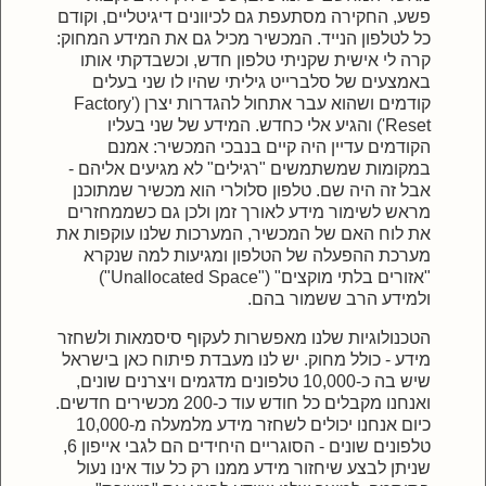
פשע, החקירה מסתעפת גם לכיוונים דיגיטליים, וקודם
כל לטלפון הנייד. המכשיר מכיל גם את המידע המחוק:
קרה לי אישית שקניתי טלפון חדש, וכשבדקתי אותו
באמצעים של סלברייט גיליתי שהיו לו שני בעלים
קודמים ושהוא עבר אתחול להגדרות יצרן ('Factory
Reset') והגיע אלי כחדש. המידע של שני בעליו
הקודמים עדיין היה קיים בנבכי המכשיר: אמנם
במקומות שמשתמשים "רגילים" לא מגיעים אליהם -
אבל זה היה שם.
טלפון סלולרי הוא מכשיר שמתוכנן
מראש לשימור מידע לאורך זמן ולכן
גם כשממחזרים
את לוח האם של המכשיר, המערכות שלנו עוקפות את
מערכת ההפעלה של הטלפון ומגיעות למה שנקרא
"אזורים בלתי מוקצים" ("Unallocated Space")
ולמידע הרב ששמור בהם.
הטכנולוגיות שלנו מאפשרות לעקוף סיסמאות ולשחזר
מידע - כולל מחוק. יש לנו מעבדת פיתוח כאן בישראל
שיש בה כ-10,000 טלפונים מדגמים ויצרנים שונים,
ואנחנו מקבלים כל חודש עוד כ-200 מכשירים חדשים.
כיום אנחנו יכולים לשחזר מידע מלמעלה מ-10,000
טלפונים שונים - הסוגריים היחידים הם לגבי אייפון 6,
שניתן לבצע שיחזור מידע ממנו רק כל עוד אינו נעול