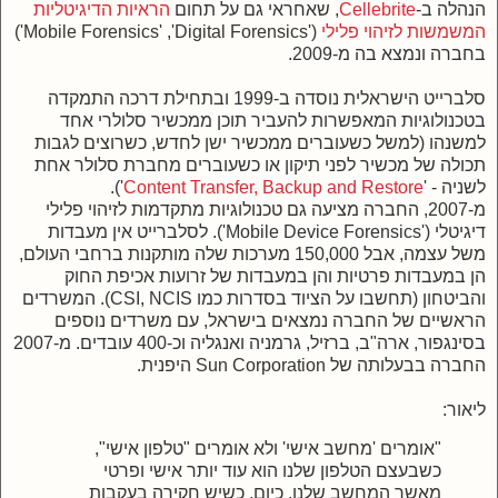
הנהלה ב-
Cellebrite
, שאחראי גם על תחום
הראיות הדיגיטליות
המשמשות לזיהוי פלילי
('Mobile Forensics' ,'Digital Forensics')
בחברה ונמצא בה מ-2009.
סלברייט הישראלית נוסדה ב-1999 ובתחילת דרכה התמקדה
בטכנולוגיות המאפשרות להעביר תוכן ממכשיר סלולרי אחד
למשנהו (למשל כשעוברים ממכשיר ישן לחדש, כשרוצים לגבות
תכולה של מכשיר לפני תיקון או כשעוברים מחברת סלולר אחת
לשניה - '
Content Transfer, Backup and Restore
').
מ-2007, החברה מציעה גם טכנולוגיות מתקדמות לזיהוי פלילי
דיגיטלי ('Mobile Device Forensics').
לסלברייט אין מעבדות
משל עצמה,
אבל 150,000 מערכות שלה מותקנות ברחבי העולם,
הן במעבדות פרטיות והן במעבדות של
זרועות אכיפת החוק
והביטחון (תחשבו על הציוד בסדרות כמו CSI, NCIS). המשרדים
הראשיים של החברה נמצאים בישראל, עם משרדים נוספים
בסינגפור, ארה"ב, ברזיל, גרמניה ואנגליה וכ-400 עובדים. מ-2007
החברה בבעלותה של Sun Corporation היפנית.
ליאור:
"אומרים 'מחשב אישי' ולא אומרים "טלפון אישי",
כשבעצם הטלפון שלנו הוא עוד יותר אישי ופרטי
מאשר המחשב שלנו. כיום, כשיש חקירה בעקבות