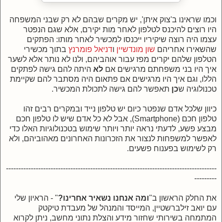
וכמו שראינו ב'צוק איתן', יש מקרים שבהם לא רק שבני המשפחה
היו רוצים להיכנס לטלפון לאחר מות יקירם, אלא שגם הנפטר
עצמו היה רוצה שיקיריו ייכנסו למכשיר לאחר מותו: הפתקים
שהשאירו
אחריהם
שון מונדשיין
ו
דניאל פומרנץ
בתוך מכשירי
הטלפון שלהם יקרים מפז עבור אוהביהם, ולנו לא נותר אלא לשער
איך היו בני משפחתם מרגישים אם
לא
היתה להם גישה לפתקים
הללו, וגם איך היו מרגישים אם פתאום היה מסתבר להם שקיימת
טכנולוגיה ש
כן
תאפשר להם גישה לתכולת המכשיר.
כיוון שלכל אדם שנפטר כיום יש טלפון נייד ובמקרים רבים זהו
טלפון חכם (Smartphone), אבל לא כל אדם שיש לו טלפון חכם
מבצע פשע, לדעתי נראה יותר ויותר שימוש בטכנולוגיות האלו כדי
לאפשר למשפחות לנצור את הזכרונות האחרונים מאהוביהם, ולא
רק לשימוש בפענוח פשעים.
-------------------------------------------------------------------------------------
---------
את החלק הראשון ב"
ומה אנחנו נשאיר אחרינו?
" - הראיון שלי
עם
יואב זילברשטיין, המייסד והמנהל של מעבדת טיקטק
המתמחה בשירותי שחזור מידע והצלת נתוני מחשב, ניתן לקרוא