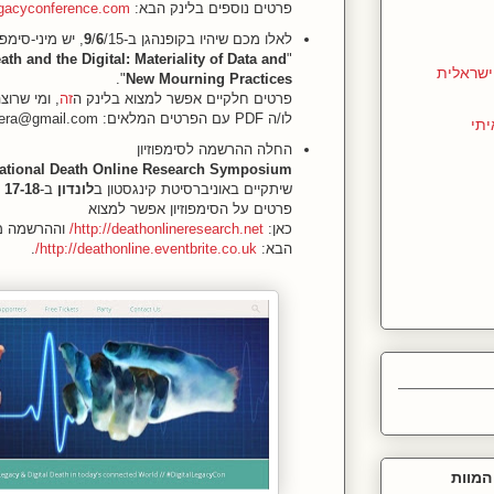
פרטים נוספים בלינק הבא:
legacyconference.com/
לאלו מכם שיהיו בקופנהגן ב-
/15, יש מיני-סימפוזיון בשם
6
/
9
th and the Digital: Materiality of Data and
"
שראלית
".
New Mourning Practices
פרטים חלקיים אפשר למצוא בלינק ה
זה
, ומי שרוצ
לו/ה PDF עם הפרטים המלאים: death.in.digital.era@gmail.com.
יתי
החלה ההרשמה לסימפוזיון
national Death Online Research Symposium
שיתקיים באוניברסיטת קינגסטון ב
לונדון
ב-
17-18
פרטים על הסימפוזיון אפשר למצוא
כאן:
http://deathonlineresearch.net/
וההרשמה מ
הבא:
http://deathonline.eventbrite.co.uk/
.
המוות