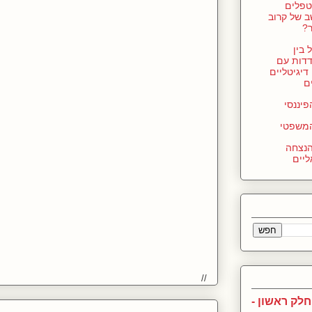
טפלים
 של קרוב
?
בין
דות עם
דיגיטליים
ם
יננסי
משפטי
הנצחה
ליים
//
חלק ראשון -