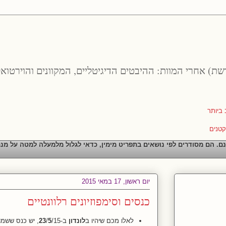
רשת) אחרי המוות: ההיבטים הדיגיטליים, המקוונים והוירטואל
נם. הם מסודרים לפי נושאים בתפריט מימין, כדאי לגלול מלמעלה למטה על מנ
יום ראשון, 17 במאי 2015
כנסים וסימפוזיונים רלוונטיים
לאלו מכם שיהיו ב
לונדון
ב-
/15, יש כנס ששמו
5
/
23