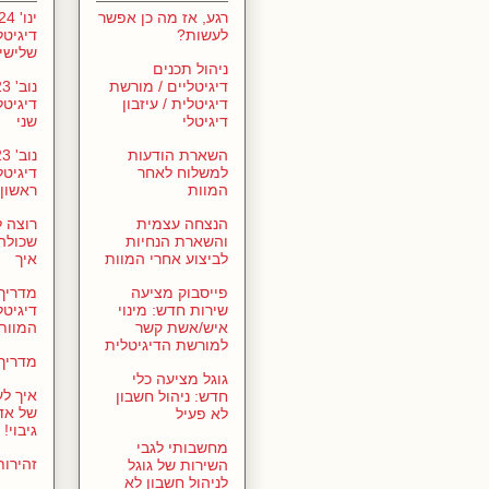
רגע, אז מה כן אפשר
לעשות?
דיגיטל
שלישי
ניהול תכנים
דיגיטליים / מורשת
דיגיטלית / עיזבון
דיגיטל
דיגיטלי
שני
השארת הודעות
למשלוח לאחר
דיגיטל
המוות
ראשון
הנצחה עצמית
רוצה 
והשארת הנחיות
שכולה?
לביצוע אחרי המוות
איך
פייסבוק מציעה
מדריך
שירות חדש: מינוי
דיגיטל
איש/אשת קשר
המוות
למורשת הדיגיטלית
מדריך 
גוגל מציעה כלי
איך לע
חדש: ניהול חשבון
של אד
לא פעיל
גיבוי!
מחשבותי לגבי
זהירו
השירות של גוגל
לניהול חשבון לא