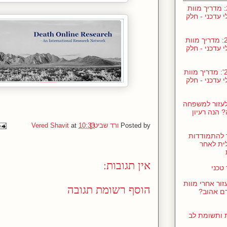
ינו' 24: מדריך מוות
י עדכני - חלק
נוב' 23: מדריך מוות
י עדכני - חלק
נוב' 23': מדריך מוות
י עדכני - חלק
לעזור למשפחה
 הנה רעיון
Posted by
ורד שביט | Vered Shavit
10:33
at
 להתמודדות
ית לאחר
אין תגובות:
טכני
זור אחרי מוות
הוסף רשומת תגובה
ם אהוב?
ת ותשומת לב